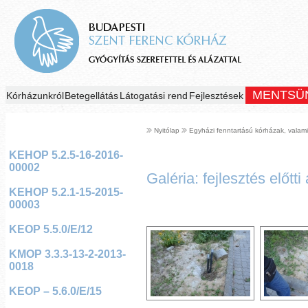
MENTSÜ
Kórházunkról
Betegellátás
Látogatási rend
Fejlesztések
Nyitólap
Egyházi fenntartású kórházak, valami
KEHOP 5.2.5-16-2016-
00002
Galéria: fejlesztés előtti 
KEHOP 5.2.1-15-2015-
00003
KEOP 5.5.0/E/12
KMOP 3.3.3-13-2-2013-
0018
KEOP – 5.6.0/E/15