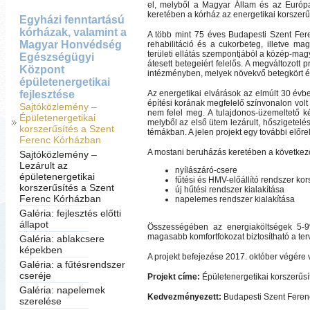
el, melyből a Magyar Állam és az Európ
keretében a kórház az energetikai korszer
Egyházi fenntartású
kórházak, valamint a
A több mint 75 éves Budapesti Szent Feren
Magyar Honvédség
rehabilitáció és a cukorbeteg, illetve ma
területi ellátás szempontjából a közép-ma
Egészségügyi
átesett betegeiért felelős. A megváltozott p
Központ
intézményben, melyek növekvő betegkört és 
épületenergetikai
fejlesztése
Az energetikai elvárások az elmúlt 30 évbe
építési korának megfelelő színvonalon volt 
Sajtóközlemény –
nem felel meg. A tulajdonos-üzemeltető két
Épületenergetikai
melyből az első ütem lezárult, hőszigetelé
korszerűsítés a Szent
témákban. A jelen projekt egy további előr
Ferenc Kórházban
A mostani beruházás keretében a következ
Sajtóközlemény –
Lezárult az
nyílászáró-csere
épületenergetikai
fűtési és HMV-előállító rendszer kor
korszerűsítés a Szent
új hűtési rendszer kialakítása
Ferenc Kórházban
napelemes rendszer kialakítása
Galéria: fejlesztés előtti
állapot
Összességében az energiaköltségek 5-9
magasabb komfortfokozat biztosítható a terv
Galéria: ablakcsere
képekben
A projekt befejezése 2017. október végére 
Galéria: a fűtésrendszer
cseréje
Projekt címe:
Épületenergetikai korszerűs
Galéria: napelemek
Kedvezményezett:
Budapesti Szent Feren
szerelése