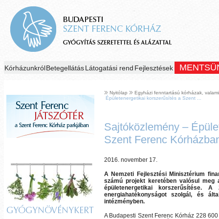
MENTSÜ
Kórházunkról
Betegellátás
Látogatási rend
Fejlesztések
Nyitólap
Egyházi fenntartású kórházak, valami
Épületenergetikai korszerűsítés a Szent ...
Sajtóközlemény – Épület
Szent Ferenc Kórházba
2016. november 17.
A
Nemzeti Fejlesztési Minisztérium fin
számú projekt keretében
valósul meg a
épületenergetikai korszerűsítése. 
energiahatékonyságot szolgál, és ál
intézményben.
GYÓGYNÖVÉNYKERT
A Budapesti Szent Ferenc Kórház 228 600 0