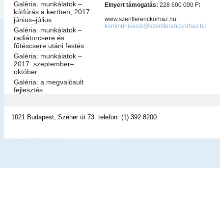
Galéria: munkálatok –
Elnyert támogatás:
228 600 000 Ft
kútfúrás a kertben, 2017.
június–július
www.szentferenckor
kommunikacio@szentferenckorhaz.hu
Galéria: munkálatok –
radiátorcsere és
fűtéscsere utáni festés
Galéria: munkálatok –
2017. szeptember–
október
Galéria: a megvalósult
fejlesztés
1021 Budapest, Széher út 73. telefon: (1) 392 8200