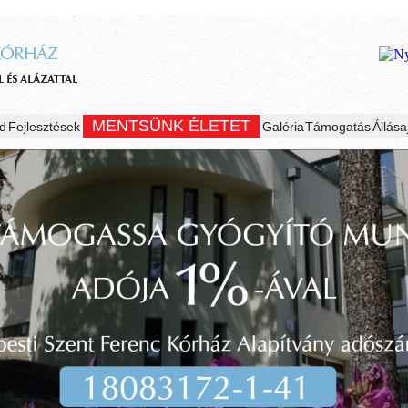
MENTSÜNK ÉLETET
d
Fejlesztések
Galéria
Támogatás
Állása