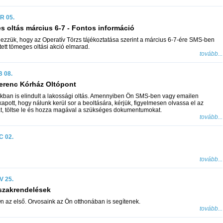
R 05.
 oltás március 6-7 - Fontos információ
lezzük, hogy az Operatív Törzs tájékoztatása szerint a március 6-7-ére SMS-ben
ett tömeges oltási akció elmarad.
tovább...
B 08.
erenc Kórház Oltópont
ban is elindult a lakossági oltás. Amennyiben Ön SMS-ben vagy emailen
kapott, hogy nálunk kerül sor a beoltására, kérjük, figyelmesen olvassa el az
t, töltse le és hozza magával a szükséges dokumentumokat.
tovább...
C 02.
tovább...
V 25.
szakrendelések
 az első. Orvosaink az Ön otthonában is segítenek.
tovább...