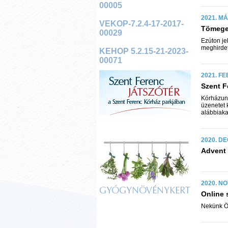
00005
2021. MÁ
VEKOP-7.2.4-17-2017-
Tömeges
00029
Ezúton je
meghirdet
KEHOP 5.2.15-21-2023-
00071
2021. FE
Szent F
Kórházunk
üzenetet 
alábbiaka
2020. DE
Advent
2020. NO
GYÓGYNÖVÉNYKERT
Online 
Nekünk Ön