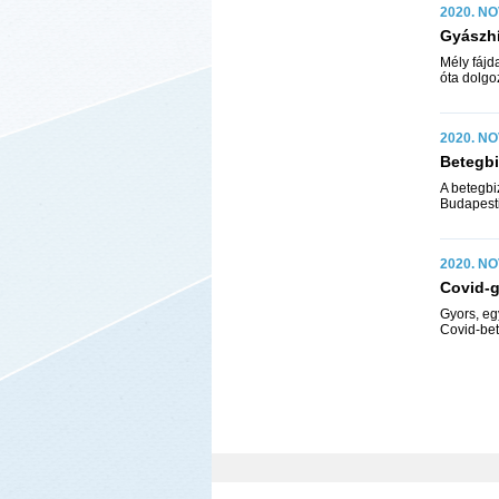
2020. NO
Gyászhí
Mély fájd
óta dolgo
2020. NO
Betegbi
A betegbi
Budapesti
2020. NO
Covid-g
Gyors, eg
Covid-bet