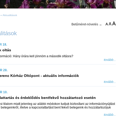
Aktualitások
Betűméret-növelés →
litások
R 18.
 oltás
formáció: Hány órára kell jönnöm a második oltásra?
tovább...
R 28.
erenc Kórház Oltópont - aktuális információk
tovább...
R 10.
attartás és érdeklődés bentfekvő hozzátartozó esetén
si tilalom miatt jelenleg az alábbi módokon tudjuk biztosítani az információnyújtást
betegeinkről, illetve a kapcsolattartást bent fekvő betegeink és hozzátartozójuk
tovább...