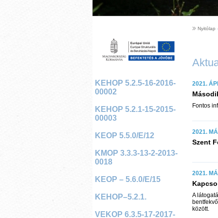
Nyitólap
Aktua
KEHOP 5.2.5-16-2016-
2021. ÁP
00002
Második
Fontos in
KEHOP 5.2.1-15-2015-
00003
2021. MÁ
KEOP 5.5.0/E/12
Szent F
KMOP 3.3.3-13-2-2013-
0018
2021. MÁ
KEOP – 5.6.0/E/15
Kapcsol
A látogatá
KEHOP–5.2.1.
bentfekvő 
között.
VEKOP 6.3.5-17-2017-