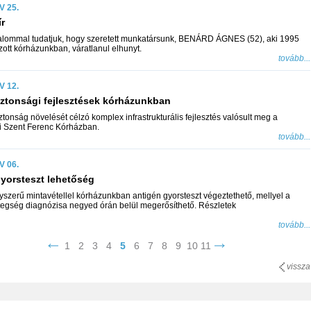
V 25.
r
alommal tudatjuk, hogy szeretett munkatársunk, BENÁRD ÁGNES (52), aki 1995
zott kórházunkban, váratlanul elhunyt.
tovább...
V 12.
ztonsági fejlesztések kórházunkban
ztonság növelését célzó komplex infrastrukturális fejlesztés valósult meg a
 Szent Ferenc Kórházban.
tovább...
V 06.
yorsteszt lehetőség
yszerű mintavétellel kórházunkban antigén gyorsteszt végeztethető, mellyel a
egség diagnózisa negyed órán belül megerősíthető. Részletek
tovább...
1
2
3
4
5
6
7
8
9
10
11
vissza