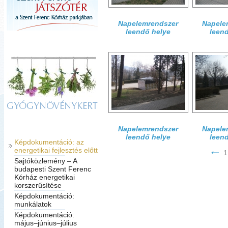
Napelemrendszer
Napele
leendő helye
leen
GYÓGYNÖVÉNYKERT
Napelemrendszer
Napele
leendő helye
leen
Képdokumentáció: az
energetikai fejlesztés előtt
1
Sajtóközlemény – A
budapesti Szent Ferenc
Kórház energetikai
korszerűsítése
Képdokumentáció:
munkálatok
Képdokumentáció:
május–június–július