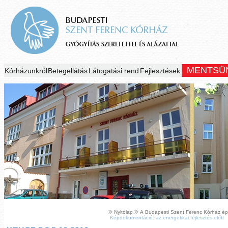
MENTSÜ
Kórházunkról
Betegellátás
Látogatási rend
Fejlesztések
Nyitólap
A Budapesti Szent Ferenc Kórház épül
Képdokumentáció: az energetikai fejlesztés előtt