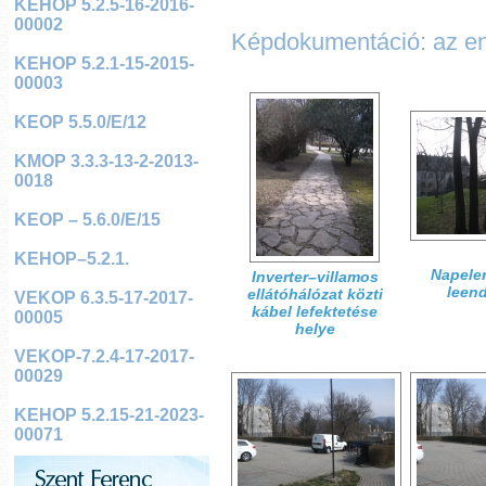
KEHOP 5.2.5-16-2016-
00002
Képdokumentáció: az ener
KEHOP 5.2.1-15-2015-
00003
KEOP 5.5.0/E/12
KMOP 3.3.3-13-2-2013-
0018
KEOP – 5.6.0/E/15
KEHOP–5.2.1.
Napele
Inverter–villamos
leen
ellátóhálózat közti
VEKOP 6.3.5-17-2017-
kábel lefektetése
00005
helye
VEKOP-7.2.4-17-2017-
00029
KEHOP 5.2.15-21-2023-
00071