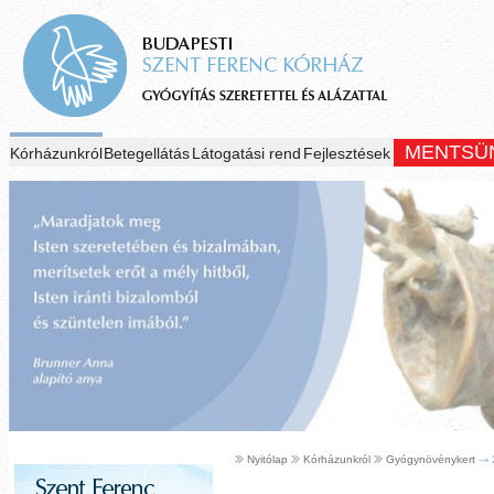
MENTSÜ
Kórházunkról
Betegellátás
Látogatási rend
Fejlesztések
Nyitólap
Kórházunkról
Gyógynövénykert