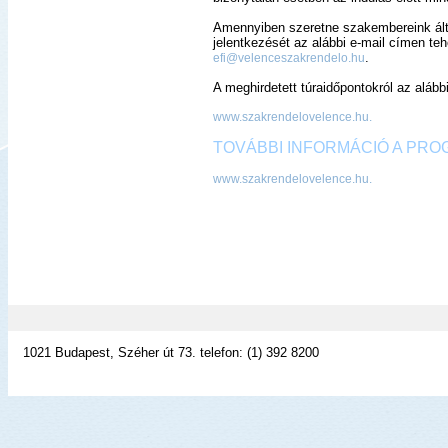
Amennyiben szeretne szakembereink által
jelentkezését
az alábbi e-mail címen teh
.
efi@velenceszakrendelo.hu
A meghirdetett túraidőpontokról az alább
www.szakrendelovelence.hu.
TOVÁBBI INFORMÁCIÓ A PR
www.szakrendelovelence.hu.
1021 Budapest, Széher út 73. telefon: (1) 392 8200