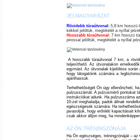
JELMAGYARÁZAT
Rövidebb túraútvonal:
5,8 km hosszú tú
kékkel jelöltük, megtételét a
nyíllal jelz
Hosszabb túraútvonal:
7 km hosszú túra
pirossal jelöltük, megtételét a
nyíllal jel
A hosszabb túraútvonal 7 km, a rövi
teljesíthető. Az útvonalakon emelked
egymást. Az útvonalak kijelölése során 
hogy látogatóink számára a legbiztons
ajánlhassuk.
Terhelhetőségét Ön úgy ellenőrizheti, 
pulzusszámát. A pulzusmérő pontokat táb
instrukciókat adunk. Ha pulzusszáma az 
10-zel meghaladja, padok állnak rendelk
egészségesek számára: Ha terhelhetőség
javasoljuk, hogy erőnléti kapacitásait kih
csak akkor álljon meg, ha mindenképp
AZ ÖN TRÉNINGZÓNÁJA
Ha Ön egészséges, tréningzónáját – az 