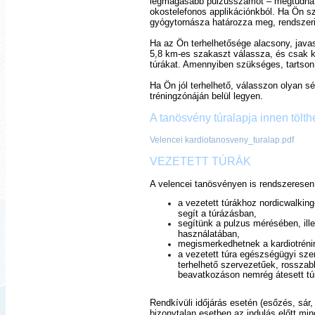
legmagasabb pulzusszámot – megtudhatj
okostelefonos applikációnkból. Ha Ön sz
gyógytornásza határozza meg, rendszeri
Ha az Ön terhelhetősége alacsony, javaso
5,8 km-es szakaszt válassza, és csak k
túrákat. Amennyiben szükséges, tartson
Ha Ön jól terhelhető, válasszon olyan 
tréningzónáján belül legyen.
A tanösvény túralapja innen tölthe
Velencei kardiotanosveny_turalap.pdf
VEZETETT TÚRÁK
A velencei tanösvényen is rendszeresen
a vezetett túrákhoz nordicwalkin
segít a túrázásban,
segítünk a pulzus mérésében, ille
használatában,
megismerkedhetnek a kardiotrénin
a vezetett túra egészségügyi sz
terhelhető szervezetűek, rosszabb
beavatkozáson nemrég átesett t
Rendkívüli időjárás esetén (esőzés, sár, 
bizonytalan esetben az indulás előtt min