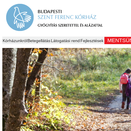
MENTSÜ
Kórházunkról
Betegellátás
Látogatási rend
Fejlesztések