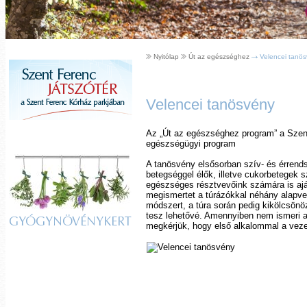
Nyitólap
Út az egészséghez
Velencei tanö
Velencei tanösvény
Az „Út az egészséghez program” a Szent 
egészségügyi program
A tanösvény elsősorban szív- és érren
betegséggel élők, illetve cukorbetegek 
egészséges résztvevőink számára is ajá
megismertet a túrázókkal néhány alapve
módszert, a túra során pedig kikölcsönö
tesz lehetővé. Amennyiben nem ismeri 
GYÓGYNÖVÉNYKERT
megkérjük, hogy első alkalommal a vezet