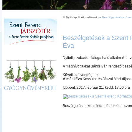
Nyitólap
Aktualitások
Beszélgetések a Szen
Beszélgetések a Szent 
Éva
Nyitott, szabadon látogatható alkalmak ha
A meghívottakkal Bánki Iván rendező beszé
Következő vendégünk:
Almási Éva
Kossuth- és Jászai Mari-díjas
Időpont: 2017. február 21, kedd, 17:00 óra
GYÓGYNÖVÉNYKERT
Beszélgetéseinkre minden érdeklődőt szeret