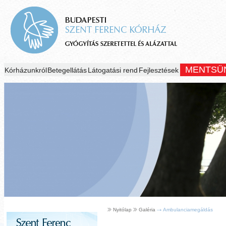
MENTSÜ
Kórházunkról
Betegellátás
Látogatási rend
Fejlesztések
Nyitólap
Galéria
Ambulanciamegáldás