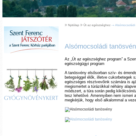
Nyitólap
Út az egészséghez
Alsómocsoládi
Alsómocsoládi tanösvén
Az „Út az egészséghez program” a Szent 
egészségügyi program
A tanösvény elsősorban szív- és érren
betegséggel élők, illetve cukorbetegek 
egészséges résztvevőink számára is ajá
megismertet a túrázókkal néhány alapve
módszert, a túra során pedig kikölcsönö
tesz lehetővé. Amennyiben nem ismeri 
GYÓGYNÖVÉNYKERT
megkérjük, hogy első alkalommal a vezet