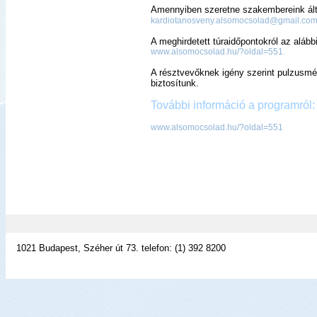
Amennyiben szeretne szakembereink álta
kardiotanosveny.alsomocsolad@gmail.co
A meghirdetett túraidőpontokról az alábbi
www.alsomocsolad.hu/?oldal=551.
A résztvevőknek igény
szerint pulzusmér
biztosítunk.
További információ a programról:
www.alsomocsolad.hu/?oldal=551
1021 Budapest, Széher út 73. telefon: (1) 392 8200