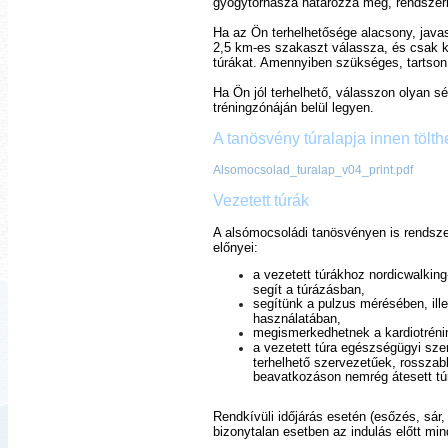
gyógytornásza határozza meg, rendszeri
Ha az Ön terhelhetősége alacsony, javaso
2,5 km-es szakaszt válassza, és csak k
túrákat. Amennyiben szükséges, tartson
Ha Ön jól terhelhető, válasszon olyan 
tréningzónáján belül legyen.
A tanösvény túralapja innen tölthe
Alsomocsolad_turalap_v04_print.pdf
Vezetett túrák
A alsómocsoládi tanösvényen is rendsze
előnyei:
a vezetett túrákhoz nordicwalkin
segít a túrázásban,
segítünk a pulzus mérésében, ille
használatában,
megismerkedhetnek a kardiotrénin
a vezetett túra egészségügyi sz
terhelhető szervezetűek, rosszabb
beavatkozáson nemrég átesett t
Rendkívüli időjárás esetén (esőzés, sár, 
bizonytalan esetben az indulás előtt min