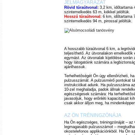
JELMAGYARÁZAT
Rövid túraútvonal:
3,2 km, időtartama 4
szintemelkedés 63 m, kékkel jelöltük.
Hosszú túraútvonal:
6 km, időtartama 7
szintemelkedés 94 m, pirossal jelöltük.
A hosszabb túraútvonal 6 km, a legrövi
teljesíthető. Az útvonalakon emelkedők
egymást. Az útvonalak kijelölése során 
hogy látogatóink számára a legbiztonsá
ajánlhassuk.
Terhelhetőségét Ön úgy ellenőrizheti, 
pulzusszámát. A pulzusmérő pontokat táb
instrukciókat adunk. Ha pulzusszáma az 
10-zel meghaladja, padok állnak rendelk
egészségesek számára: Ha terhelhetőség
javasoljuk, hogy erőnléti kapacitásait kih
csak akkor álljon meg, ha mindenképp
AZ ÖN TRÉNINGZÓNÁJA
Ha Ön egészséges, tréningzónáját – az 
legmagasabb pulzusszámot – megtudhatj
okostelefonos applikációnkból. Ha Ön sz